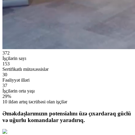
372
İşçilərin sayı
153
Sertifikatlı mütəxəssislər
30
Fəaliyyət illəri
37
İşçilərin orta yaşı
29%
10 ildən artıq təcrübəsi olan işçilər
Əməkdaşlarımızın potensialını üzə çıxardaraq güclü
və uğurlu komandalar yaradırıq.