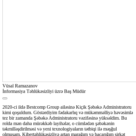
Vüsal Ramazanov
İnformasiya Təhlükəsizliyi üzrə Baş Müdür
2020-ci ildə Bestcomp Group ailəsinə Kiçik Şəbəkə Administratoru
kimi qoşuldum. Göstərdiyim fədakarlıq və mükəmməlliyə həvəsimlə
tez bir zamanda Şəbəkə Administratoru vəzifəsinə yüksəldim. Bu
rolda mən daha mürəkkəb layihələr, o cümlədən şəbəkənin
təkmilləşdirilməsi və yeni texnologiyaların tətbiqi ilə məşğul
olmuşam. Kibertəhlükəsizliyə artan marağım və bacarığım şirkət