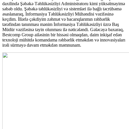
daxilində Şəbəkə Təhlükəsizliyi Administratoru kimi yüksəlməyimə
səbəb oldu. Şəbəkə təhlükəsizliyi və sistemləri ilə bağlı təcrübəmə
əsaslanaraq, İnformasiya Təhlükəsizliyi Mühəndisi vəzifəsinə
keçdim. İllərlə çəkdiyim zəhmət və bacarıqlarımın rəhbərlik
tərəfindən tanınması mənim İnformasiya Təhlükəsizliyi üzrə Baş
Müdür vəzifəsinə təyin olunması ilə nəticələndi. Gələcəyə baxaraq,
Bestcomp Group ailəsinin bir hissəsi olmaqdan, daim inkişaf edən
texnoloji mühitdə komandama rəhbərlik etməkdən və innovasiyaları
irəli sürməyə davam etməkdən məmnunam.