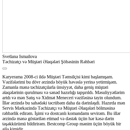
Svetlana Ismailova
Təchizatçı və Müştəri Əlaqələri Şöbəsinin Rəhbəri
Karyerama 2008-ci ildə Müştəri Təmsilçisi kimi başlamışam.
Vəzifələrimi bu dövr ərzində böyük həvəslə yerinə yetirmişəm.
Zamanla mənə təchizatçılarla ünsiyyət, daha geniş müştəri
əlaqələrinin qurulması və sənəd hazırlığı tapşırıldı. Məsuliyyətlərim
artdı və mən Satış və Xidmət Meneceri vəzifəsinə təyin olundum.
İllər ərzində bu sahədəki təcrübəm daha da dərinləşdi. Hazırda mən
Servis Mərkəzində Təchizatçı və Müştəri Əlaqələri bölməsinə
rəhbərlik edirəm. İşimi və dostcanlı komandamı sevirəm. Bu illər
ərzində mənə göstərilən etimad və dəstək üçün hər kəsə dərin
təşəkkürümü bildirirəm. Bestcomp Group mənim üçün böyük bir
ailə kimidir.