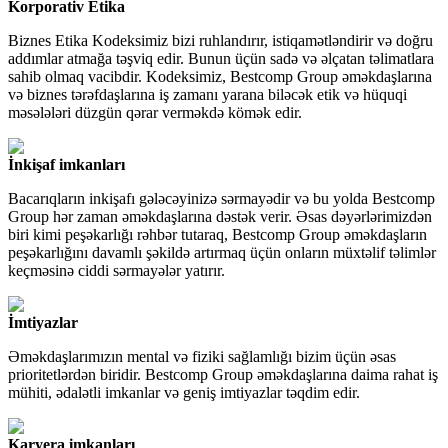
Korporativ Etika
Biznes Etika Kodeksimiz bizi ruhlandırır, istiqamətləndirir və doğru
addımlar atmağa təşviq edir. Bunun üçün sadə və əlçatan təlimatlara
sahib olmaq vacibdir. Kodeksimiz, Bestcomp Group əməkdaşlarına
və biznes tərəfdaşlarına iş zamanı yarana biləcək etik və hüquqi
məsələləri düzgün qərar verməkdə kömək edir.
İnkişaf imkanları
Bacarıqların inkişafı gələcəyinizə sərmayədir və bu yolda Bestcomp
Group hər zaman əməkdaşlarına dəstək verir. Əsas dəyərlərimizdən
biri kimi peşəkarlığı rəhbər tutaraq, Bestcomp Group əməkdaşların
peşəkarlığını davamlı şəkildə artırmaq üçün onların müxtəlif təlimlər
keçməsinə ciddi sərmayələr yatırır.
İmtiyazlar
Əməkdaşlarımızın mental və fiziki sağlamlığı bizim üçün əsas
prioritetlərdən biridir. Bestcomp Group əməkdaşlarına daima rahat iş
mühiti, ədalətli imkanlar və geniş imtiyazlar təqdim edir.
Karyera imkanları