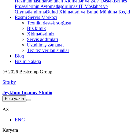
Hazırlanması
İdarəolunan Xidmətlər və 24/7 Dəstək
Biznes
Proseslərinin Avtomatlaşdırılması
İT Məsləhət və
Qiymətləndirmə
Bulud Xidmətləri və Bulud Mühitinə Keçid
Rəsmi Servis Mərkəzi
Texniki dəstək sorğusu
Biz kimik
Xidmətlərimiz
Servis addımları
Uzadılmış zəmanət
Tez-tez verilən suallar
Bloq
Bizimlə əlaqə
@
2026
Bestcomp Group.
Site by
Jeykhun Imanov Studio
Bizə yazın
AZ
ENG
Karyera