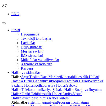
AZ
ENG
Şirkət
Haqqımızda
Texnoloji tərəfdaşlar
Layihələr
Qrup şirkətləri
Müştəri rəyləri
İMS siyasətləri
Mükafatlar və nailiyyətlər
Xəbərlər və tədbirlər
Karyera
Həllər və xidmətlər
Həllər
Açar Təslim Data Mərkəzi
Kibertəhlükəsizlik Həlləri
Data və Biznes Analitikası
Proqram Təminatı Həlləri
Server və
Saxlanc Həlləri
Kollaborasiya Həlləri
Şəbəkə
Həlləri
Telekommunikasiya Şəbəkə Həlləri
Enerji və Soyutma
Həlləri
Fiziki Təhlükəsizlik Həlləri
Audio-Visual
Həllər
Strukturlaşdırılmış Kabel Sistemi
Xidmətlər
Sistem İnteqrasiyası
Proqram Təminatının