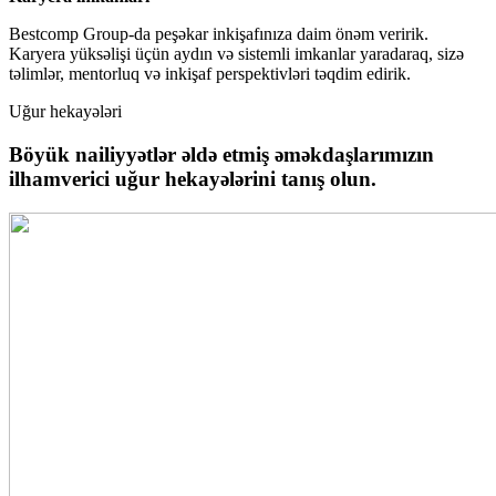
Bestcomp Group-da peşəkar inkişafınıza daim önəm veririk.
Karyera yüksəlişi üçün aydın və sistemli imkanlar yaradaraq, sizə
təlimlər, mentorluq və inkişaf perspektivləri təqdim edirik.
Uğur hekayələri
Böyük nailiyyətlər əldə etmiş əməkdaşlarımızın
ilhamverici uğur hekayələrini tanış olun.