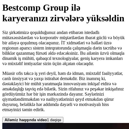
Bestcomp Group ilə
karyeranızı zirvələrə yüksəldin
Siz şirkətimizə qoşulduğunuz andan etibarən istedadlı
mütəxəssislərdən və korporativ müştərilərdən ibarət güclü və böyük
bir ailəyə qoşulmuş olacaqsınız. İT xidmətləri və həlləri üzrə
regionun aparıcı sistem inteqratorunda çalışmaqla dərin təcrübə və
biliklər qazanmaq fürsəti əldə edəcəksiniz. Bu ailənin üzvü olmaqla
dinamik iş mühiti, qabaqcıl texnologiyalar, geniş karyera imkanları
və müxtəlif imtiyazlar sizin üçün əlçatan olacaqdır.
Müasir ofis təkcə iş yeri deyil, həm də idman, müxtəlif fəaliyyətlər,
canlı ünsiyyət və yaxşı istirahət deməkdir. Biz inanırıq ki,
dəstəkləyici bir mühit yaratmaqla innovasiyanı inkişaf etdirə və
əməkdaşlığı təşviq edə bilərik. Sizin rifahınız və peşəkar inkişafınız
gördüyümüz hər bir işin mərkəzində dayanır. Səylərinizi
qiymətləndirməkdən və nailiyyətlərinizi qeyd etməkdən qürur
duyuruq, beləliklə hər addımda dəyərli və motivasiyalı hiss
etməyinizi təmin edirik.
Ailəmiz haqqında video
1 dəqiqə