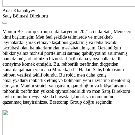
Anar Khanaliyev
Satış Bölməsi Direktoru
Mənim Bestcomp Group-dakı karyeram 2021-ci ildə Satış Meneceri
kimi başlamışdır. Mən fəal şəkildə təlimlərdə və mürəkkəb
layihələrdə iştirak etməyə təşəbbüs göstərmiş və daha texniki
təcrübəsi olan həmkarlarımdan məsləhət almışam. Qazandığım
biliklər yalnız məhsul portfelimizi satmaq qabiliyyətimi artırmamış,
həm də müştərilərimizin biznesləri üçün daha yaxşı həllər təklif
etməyimə kömək etmişdir. Bu, rəhbərlik tərəfindən diqqətdən
kənarda qalmadı və mənə Mürəkkəb IT Həlləri Satış bölməsinin
rəhbəri vəzifəsi təklif olundu. Bu rolda mən daha geniş
əməliyyatlara rəhbərlik etmiş və bölmənin yeni üzvlərinə mentorluq
etmişəm. Mənim strateji yanaşmam, qərarlılığım və inkişaf arzum
rəhbərlik tərəfindən yüksək qiymətləndirildi və mən Satış Direktoru
təyin olundum. Əgər siz də həvəslə işləmək və məmnunluq
qazanmaq istəyirsinizsə, Bestcomp Group doğru seçimdir.