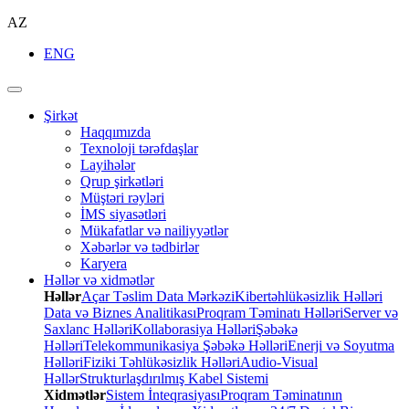
AZ
ENG
Şirkət
Haqqımızda
Texnoloji tərəfdaşlar
Layihələr
Qrup şirkətləri
Müştəri rəyləri
İMS siyasətləri
Mükafatlar və nailiyyətlər
Xəbərlər və tədbirlər
Karyera
Həllər və xidmətlər
Həllər
Açar Təslim Data Mərkəzi
Kibertəhlükəsizlik Həlləri
Data və Biznes Analitikası
Proqram Təminatı Həlləri
Server və
Saxlanc Həlləri
Kollaborasiya Həlləri
Şəbəkə
Həlləri
Telekommunikasiya Şəbəkə Həlləri
Enerji və Soyutma
Həlləri
Fiziki Təhlükəsizlik Həlləri
Audio-Visual
Həllər
Strukturlaşdırılmış Kabel Sistemi
Xidmətlər
Sistem İnteqrasiyası
Proqram Təminatının