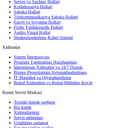
Server və Saxlanc Həlləri
Kollaborasiya Həlləri
Şəbəkə Həlləri
Telekommunikasiya Şəbəkə Həlləri
Enerji və Soyutma Həlləri
Fiziki Təhlükəsizlik Həlləri
Audio-Visual Həllər
Strukturlaşdırılmış Kabel Sistemi
Xidmətlər
Sistem İnteqrasiyası
Proqram Təminatının Hazırlanması
İdarəolunan Xidmətlər və 24/7 Dəstək
Biznes Proseslərinin Avtomatlaşdırılması
İT Məsləhət və Qiymətləndirmə
Bulud Xidmətləri və Bulud Mühitinə Keçid
Rəsmi Servis Mərkəzi
Texniki dəstək sorğusu
Biz kimik
Xidmətlərimiz
Servis addımları
Uzadılmış zəmanət
Tez-tez verilən suallar