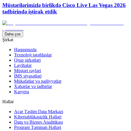
Müştərilərimizlə birlikdə Cisco Live Las Vegas 2026
tədbirində iştirak etdik
Daha çox
Şirkət
Haqqımızda
Texnoloji tərəfdaşlar
Qrup şirkətləri
Layihələr
Müştəri rəyləri
İMS siyasətləri
Mükafatlar və nailiyyətlər
Xəbərlər və tədbirlər
Karyera
Həllər
Açar Təslim Data Mərkəzi
Kibertəhlükəsizlik Həlləri
Data və Biznes Analitikası
Proqram Təminatı Həlləri