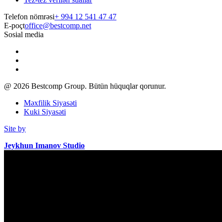
Telefon nömrəsi
+ 994 12 541 47 47
E-poçt
office@bestcomp.net
Sosial media
@
2026
Bestcomp Group. Bütün hüquqlar qorunur.
Məxfilik Siyasəti
Kuki Siyasəti
Site by
Jeykhun Imanov Studio