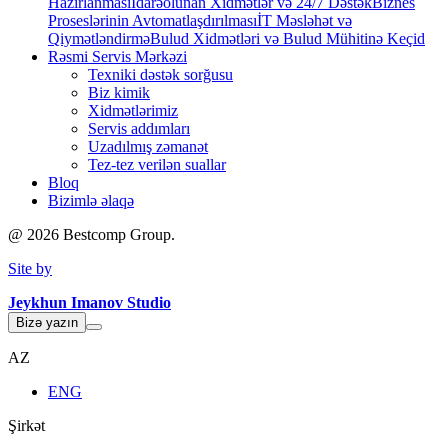
Hazırlanması
İdarəolunan Xidmətlər və 24/7 Dəstək
Biznes
Proseslərinin Avtomatlaşdırılması
İT Məsləhət və
Qiymətləndirmə
Bulud Xidmətləri və Bulud Mühitinə Keçid
Rəsmi Servis Mərkəzi
Texniki dəstək sorğusu
Biz kimik
Xidmətlərimiz
Servis addımları
Uzadılmış zəmanət
Tez-tez verilən suallar
Bloq
Bizimlə əlaqə
@
2026
Bestcomp Group.
Site by
Jeykhun Imanov Studio
Bizə yazın
AZ
ENG
Şirkət