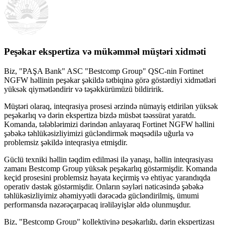
Peşəkar ekspertiza və mükəmməl müştəri xidməti
Biz, "PAŞA Bank" ASC "Bestcomp Group" QSC-nin Fortinet
NGFW həllinin peşəkar şəkildə tətbiqinə görə göstərdiyi xidmətləri
yüksək qiymətləndirir və təşəkkürümüzü bildiririk.
Müştəri olaraq, inteqrasiya prosesi ərzində nümayiş etdirilən yüksək
peşəkarlıq və dərin ekspertiza bizdə müsbət təəssürat yaratdı.
Komanda, tələblərimizi dərindən anlayaraq Fortinet NGFW həllini
şəbəkə təhlükəsizliyimizi gücləndirmək məqsədilə uğurla və
problemsiz şəkildə inteqrasiya etmişdir.
Güclü texniki həllin təqdim edilməsi ilə yanaşı, həllin inteqrasiyası
zamanı Bestcomp Group yüksək peşəkarlıq göstərmişdir. Komanda
keçid prosesini problemsiz həyata keçirmiş və ehtiyac yarandıqda
operativ dəstək göstərmişdir. Onların səyləri nəticəsində şəbəkə
təhlükəsizliyimiz əhəmiyyətli dərəcədə gücləndirilmiş, ümumi
performansda nəzərəçarpacaq irəliləyişlər əldə olunmuşdur.
Biz, "Bestcomp Group" kollektivinə peşəkarlığı, dərin ekspertizası