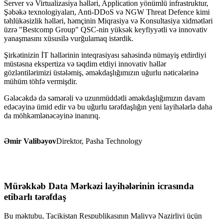
Server və Virtualizasiya həlləri, Application yönümlü infrastruktur,
Şəbəkə texnologiyaları, Anti-DDoS və NGW Threat Defence kimi
təhlükəsizlik həlləri, həmçinin Miqrasiya və Konsultasiya xidmətləri
üzrə "Bestcomp Group" QSC-nin yüksək keyfiyyətli və innovativ
yanaşmasını xüsusilə vurğulamaq istərdik.
Şirkətinizin İT həllərinin inteqrasiyası sahəsində nümayiş etdirdiyi
müstəsna ekspertiza və təqdim etdiyi innovativ həllər
gözləntilərimizi üstələmiş, əməkdaşlığımızın uğurlu nəticələrinə
mühüm töhfə vermişdir.
Gələcəkdə də səmərəli və uzunmüddətli əməkdaşlığımızın davam
edəcəyinə ümid edir və bu uğurlu tərəfdaşlığın yeni layihələrlə daha
da möhkəmlənəcəyinə inanırıq.
Əmir Valibəyov
Direktor, Pasha Technology
Mürəkkəb Data Mərkəzi layihələrinin icrasında
etibarlı tərəfdaş
Bu məktubu, Tacikistan Respublikasının Maliyyə Nazirliyi üçün