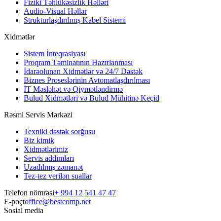
Fiziki Təhlükəsizlik Həlləri
Audio-Visual Həllər
Strukturlaşdırılmış Kabel Sistemi
Xidmətlər
Sistem İnteqrasiyası
Proqram Təminatının Hazırlanması
İdarəolunan Xidmətlər və 24/7 Dəstək
Biznes Proseslərinin Avtomatlaşdırılması
İT Məsləhət və Qiymətləndirmə
Bulud Xidmətləri və Bulud Mühitinə Keçid
Rəsmi Servis Mərkəzi
Texniki dəstək sorğusu
Biz kimik
Xidmətlərimiz
Servis addımları
Uzadılmış zəmanət
Tez-tez verilən suallar
Telefon nömrəsi
+ 994 12 541 47 47
E-poçt
office@bestcomp.net
Sosial media