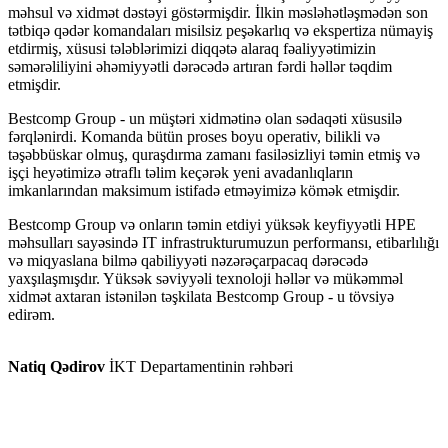
məhsul və xidmət dəstəyi göstərmişdir. İlkin məsləhətləşmədən son
tətbiqə qədər komandaları misilsiz peşəkarlıq və ekspertiza nümayiş
etdirmiş, xüsusi tələblərimizi diqqətə alaraq fəaliyyətimizin
səmərəliliyini əhəmiyyətli dərəcədə artıran fərdi həllər təqdim
etmişdir.
Bestcomp Group - un müştəri xidmətinə olan sədaqəti xüsusilə
fərqlənirdi. Komanda bütün proses boyu operativ, bilikli və
təşəbbüskar olmuş, quraşdırma zamanı fasiləsizliyi təmin etmiş və
işçi heyətimizə ətraflı təlim keçərək yeni avadanlıqların
imkanlarından maksimum istifadə etməyimizə kömək etmişdir.
Bestcomp Group və onların təmin etdiyi yüksək keyfiyyətli HPE
məhsulları sayəsində IT infrastrukturumuzun performansı, etibarlılığı
və miqyaslana bilmə qabiliyyəti nəzərəçarpacaq dərəcədə
yaxşılaşmışdır. Yüksək səviyyəli texnoloji həllər və mükəmməl
xidmət axtaran istənilən təşkilata Bestcomp Group - u tövsiyə
edirəm.
Natiq Qədirov
İKT Departamentinin rəhbəri