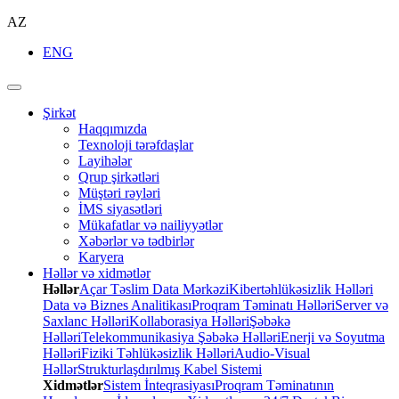
AZ
ENG
Şirkət
Haqqımızda
Texnoloji tərəfdaşlar
Layihələr
Qrup şirkətləri
Müştəri rəyləri
İMS siyasətləri
Mükafatlar və nailiyyətlər
Xəbərlər və tədbirlər
Karyera
Həllər və xidmətlər
Həllər
Açar Təslim Data Mərkəzi
Kibertəhlükəsizlik Həlləri
Data və Biznes Analitikası
Proqram Təminatı Həlləri
Server və
Saxlanc Həlləri
Kollaborasiya Həlləri
Şəbəkə
Həlləri
Telekommunikasiya Şəbəkə Həlləri
Enerji və Soyutma
Həlləri
Fiziki Təhlükəsizlik Həlləri
Audio-Visual
Həllər
Strukturlaşdırılmış Kabel Sistemi
Xidmətlər
Sistem İnteqrasiyası
Proqram Təminatının