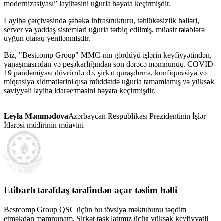
modernizasiyası” layihəsini uğurla həyata keçirmişdir.
Layihə çərçivəsində şəbəkə infrastrukturu, təhlükəsizlik həlləri,
server və yaddaş sistemləri uğurla tətbiq edilmiş, müasir tələblərə
uyğun olaraq yenilənmişdir.
Biz, "Bestcomp Group" MMC-nin gördüyü işlərin keyfiyyətindən,
yanaşmasından və peşəkarlığından son dərəcə məmnunuq. COVID-
19 pandemiyası dövründə də, şirkət quraşdırma, konfiqurasiya və
miqrasiya xidmətlərini qısa müddətdə uğurla tamamlamış və yüksək
səviyyəli layihə idarəetməsini həyata keçirmişdir.
Leyla Məmmədova
Azərbaycan Respublikası Prezidentinin İşlər
İdarəsi müdirinin müavini
Etibarlı tərəfdaş tərəfindən açar təslim həlli
Bestcomp Group QSC üçün bu tövsiyə məktubunu təqdim
etməkdən məmnunam. Şirkət təşkilatımız üçün yüksək keyfiyyətli