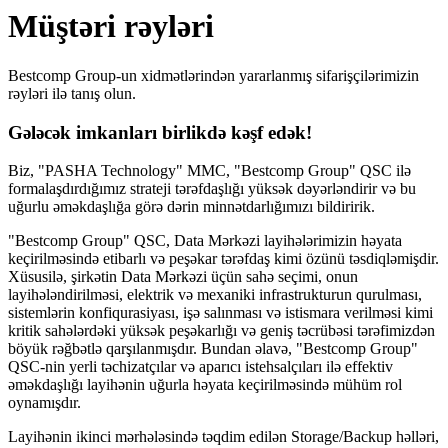
Müştəri rəyləri
Bestcomp Group-un xidmətlərindən yararlanmış sifarişçilərimizin
rəyləri ilə tanış olun.
Gələcək imkanları birlikdə kəşf edək!
Biz, "PASHA Technology" MMC, "Bestcomp Group" QSC ilə
formalaşdırdığımız strateji tərəfdaşlığı yüksək dəyərləndirir və bu
uğurlu əməkdaşlığa görə dərin minnətdarlığımızı bildiririk.
"Bestcomp Group" QSC, Data Mərkəzi layihələrimizin həyata
keçirilməsində etibarlı və peşəkar tərəfdaş kimi özünü təsdiqləmişdir.
Xüsusilə, şirkətin Data Mərkəzi üçün sahə seçimi, onun
layihələndirilməsi, elektrik və mexaniki infrastrukturun qurulması,
sistemlərin konfiqurasiyası, işə salınması və istismara verilməsi kimi
kritik sahələrdəki yüksək peşəkarlığı və geniş təcrübəsi tərəfimizdən
böyük rəğbətlə qarşılanmışdır. Bundan əlavə, "Bestcomp Group"
QSC-nin yerli təchizatçılar və aparıcı istehsalçıları ilə effektiv
əməkdaşlığı layihənin uğurla həyata keçirilməsində mühüm rol
oynamışdır.
Layihənin ikinci mərhələsində təqdim edilən Storage/Backup həlləri,