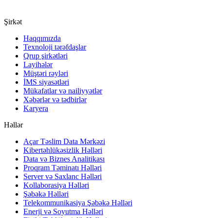
Şirkət
Haqqımızda
Texnoloji tərəfdaşlar
Qrup şirkətləri
Layihələr
Müştəri rəyləri
İMS siyasətləri
Mükafatlar və nailiyyətlər
Xəbərlər və tədbirlər
Karyera
Həllər
Açar Təslim Data Mərkəzi
Kibertəhlükəsizlik Həlləri
Data və Biznes Analitikası
Proqram Təminatı Həlləri
Server və Saxlanc Həlləri
Kollaborasiya Həlləri
Şəbəkə Həlləri
Telekommunikasiya Şəbəkə Həlləri
Enerji və Soyutma Həlləri