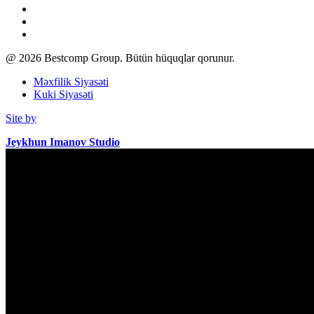
@
2026
Bestcomp Group. Bütün hüquqlar qorunur.
Məxfilik Siyasəti
Kuki Siyasəti
Site by
Jeykhun Imanov Studio