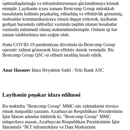
optimallaşdırmağa və infrastrukturumuzu gücləndirməyə kömək
etmişdir. Layihənin icrası zamanı Bestcomp Group mürəkkəb
məsələlərin həllində peşəkarlıq, etibarlılıq və effektivlik göstərmiş,
məhsuldar kommunikasiyaya xüsusi diqqət yetirərək, layihənin
gedişatı barəsində rəhbərliyi vaxtında təqdim olunan hesabatlar
vasitəsilə mütəmadi olaraq məlumatlandırmışdır. Onların işi hər
zaman tələblərimizə tam uyğun olub.
Hətta COVID-19 pandemiyası dövründə də Bestcomp Group
operativ xidmət göstərərək bizə effektiv dəstək vermişdir. Biz
Bestcomp Group QSC-ni etibarlı tərəfdaş hesab edirik.
Anar Həsənov
İdarə Heyətinin Sədri - Yelo Bank ASC
Layihənin peşəkar idarə edilməsi
Bu məktubu "Bestcomp Group" MMC-nin xidmətlərini tövsiyə
etmək məqsədilə yazıram. Azərbaycan Respublikası Prezidentinin
İşlər İdarəsi adından bildiririk ki, "Bestcomp Group" MMC
müqaviləyə əsasən, Azərbaycan Respublikası Prezidentinin İşlər
İdarəsində “İKT infrastrukturu və Data Mərkəzinin