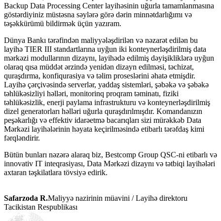
Backup Data Processing Center layihəsinin uğurla tamamlanmasına
göstərdiyiniz müstəsna səylərə görə dərin minnətdarlığımı və
təşəkkürümü bildirmək üçün yazıram.
Dünya Bankı tərəfindən maliyyələşdirilən və nəzarət edilən bu
layihə TIER III standartlarına uyğun iki konteynerləşdirilmiş data
mərkəzi modullarının dizaynı, layihədə edilmiş dəyişikliklərə uyğun
olaraq qısa müddət ərzində yenidən dizayn edilməsi, təchizat,
quraşdırma, konfiqurasiya və təlim proseslərini əhatə etmişdir.
Layihə çərçivəsində serverlər, yaddaş sistemləri, şəbəkə və şəbəkə
təhlükəsizliyi həlləri, monitorinq proqram təminatı, fiziki
təhlükəsizlik, enerji paylama infrastrukturu və konteynerləşdirilmiş
dizel generatorları həlləri uğurla quraşdırılmışdır. Komandanızın
peşəkarlığı və effektiv idarəetmə bacarıqları sizi mürəkkəb Data
Mərkəzi layihələrinin həyata keçirilməsində etibarlı tərəfdaş kimi
fərqləndirir.
Bütün bunları nəzərə alaraq biz, Bestcomp Group QSC-ni etibarlı və
innovativ IT inteqrasiyası, Data Mərkəzi dizaynı və tətbiqi layihələri
axtaran təşkilatlara tövsiyə edirik.
Safarzoda R.
Maliyyə nazirinin müavini / Layihə direktoru
Tacikistan Respublikası