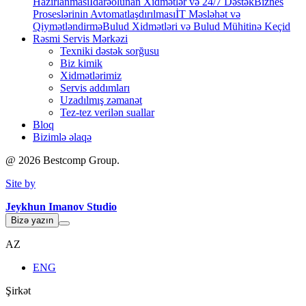
Hazırlanması
İdarəolunan Xidmətlər və 24/7 Dəstək
Biznes
Proseslərinin Avtomatlaşdırılması
İT Məsləhət və
Qiymətləndirmə
Bulud Xidmətləri və Bulud Mühitinə Keçid
Rəsmi Servis Mərkəzi
Texniki dəstək sorğusu
Biz kimik
Xidmətlərimiz
Servis addımları
Uzadılmış zəmanət
Tez-tez verilən suallar
Bloq
Bizimlə əlaqə
@
2026
Bestcomp Group.
Site by
Jeykhun Imanov Studio
Bizə yazın
AZ
ENG
Şirkət