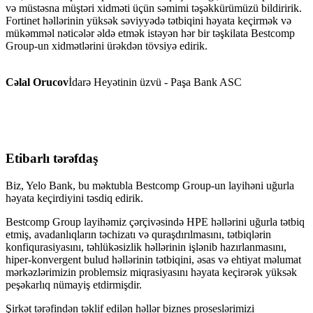
və müstəsna müştəri xidməti üçün səmimi təşəkkürümüzü bildiririk.
Fortinet həllərinin yüksək səviyyədə tətbiqini həyata keçirmək və
mükəmməl nəticələr əldə etmək istəyən hər bir təşkilata Bestcomp
Group-un xidmətlərini ürəkdən tövsiyə edirik.
Cəlal Orucov
İdarə Heyətinin üzvü - Paşa Bank ASC
Etibarlı tərəfdaş
Biz, Yelo Bank, bu məktubla Bestcomp Group-un layihəni uğurla
həyata keçirdiyini təsdiq edirik.
Bestcomp Group layihəmiz çərçivəsində HPE həllərini uğurla tətbiq
etmiş, avadanlıqların təchizatı və quraşdırılmasını, tətbiqlərin
konfiqurasiyasını, təhlükəsizlik həllərinin işlənib hazırlanmasını,
hiper-konvergent bulud həllərinin tətbiqini, əsas və ehtiyat məlumat
mərkəzlərimizin problemsiz miqrasiyasını həyata keçirərək yüksək
peşəkarlıq nümayiş etdirmişdir.
Şirkət tərəfindən təklif edilən həllər biznes proseslərimizi